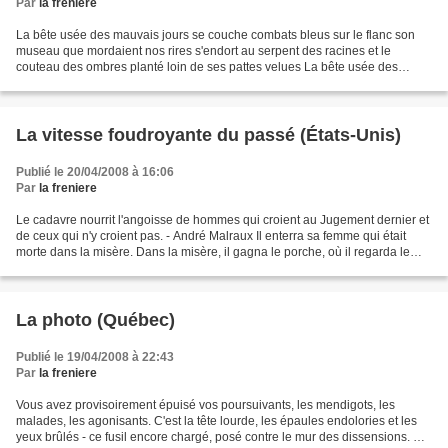
Par
la freniere
La bête usée des mauvais jours se couche combats bleus sur le flanc son
museau que mordaient nos rires s'endort au serpent des racines et le
couteau des ombres planté loin de ses pattes velues La bête usée des
mauvais jours repose le ciel est froid si...
La vitesse foudroyante du passé (États-Unis)
Publié le 20/04/2008 à 16:06
Par
la freniere
Le cadavre nourrit l'angoisse de hommes qui croient au Jugement dernier et
de ceux qui n'y croient pas. - André Malraux Il enterra sa femme qui était
morte dans la misère. Dans la misère, il gagna le porche, où il regarda le
soleil se coucher et la lune...
La photo (Québec)
Publié le 19/04/2008 à 22:43
Par
la freniere
Vous avez provisoirement épuisé vos poursuivants, les mendigots, les
malades, les agonisants. C'est la tête lourde, les épaules endolories et les
yeux brûlés - ce fusil encore chargé, posé contre le mur des dissensions. Et