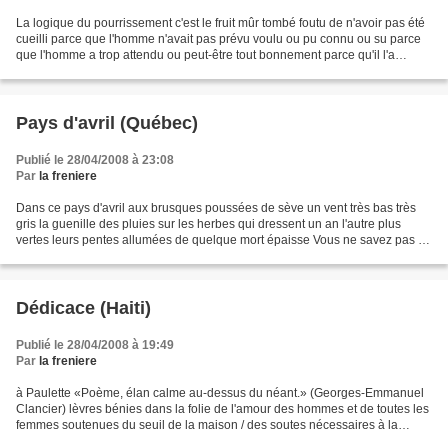
La logique du pourrissement c'est le fruit mûr tombé foutu de n'avoir pas été
cueilli parce que l'homme n'avait pas prévu voulu ou pu connu ou su parce
que l'homme a trop attendu ou peut-être tout bonnement parce qu'il l'a
parfaitement voulu et eu si...
Pays d'avril (Québec)
Publié le 28/04/2008 à 23:08
Par
la freniere
Dans ce pays d'avril aux brusques poussées de sève un vent très bas très
gris la guenille des pluies sur les herbes qui dressent un an l'autre plus
vertes leurs pentes allumées de quelque mort épaisse Vous ne savez pas la
tristesse des arbres officiels...
Dédicace (Haiti)
Publié le 28/04/2008 à 19:49
Par
la freniere
à Paulette «Poème, élan calme au-dessus du néant.» (Georges-Emmanuel
Clancier) lèvres bénies dans la folie de l'amour des hommes et de toutes les
femmes soutenues du seuil de la maison / des soutes nécessaires à la
poussière inaccessible des morts qui...