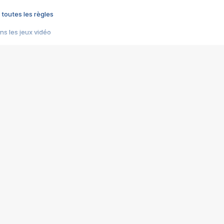
 toutes les règles
s les jeux vidéo
us choquant de Rockstar ? - Le scandale BULLY
e plus moche de Steam
du RÊVE tourne au CAUCHEMAR
pendant 8 heures
it… à tort
umiliés par un jeu vidéo
ire - Final Fantasy 8
ti un empire - Age of Empires
story DOFUS
tard, il crée l'un des pires jeux de tous les temps, MindsEye.