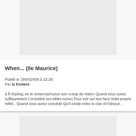
When... (Ile Maurice)
Publié le 19/04/2008 à 22:28
Par
la freniere
à R.Kipling, en le remerciant pour son «coup de main» Quand vous aurez
suffisamment Considéré vos bêtes noires Pour voir sur leur face Votre propre
reflet... Quand vous aurez concédé Qu'il existe entre le clair et l'obscur
Toutes les nuances du spectre...