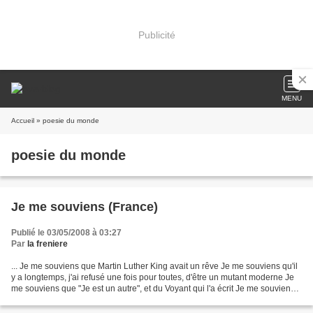
Publicité
MENU
Accueil
» poesie du monde
poesie du monde
Je me souviens (France)
Publié le 03/05/2008 à 03:27
Par
la freniere
... Je me souviens que Martin Luther King avait un rêve Je me souviens qu'il
y a longtemps, j'ai refusé une fois pour toutes, d'être un mutant moderne Je
me souviens que "Je est un autre", et du Voyant qui l'a écrit Je me souviens
que le monde est beau...