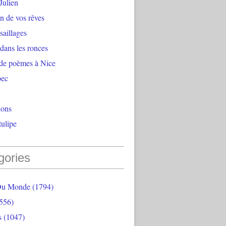
Julien
n de vos rêves
aillages
 dans les ronces
 de poèmes à Nice
bec
ions
ulipe
gories
Du Monde
(1794)
556)
s
(1047)