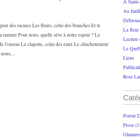
À Saint-
Au Jardi
Débrouss
spoir des racines Les fleurs, celui des branches Et le
La fleur
a ramure Pour nous, quelle sève à notre espoir ? Le
Lecture
de l’oiseau Le clapotis, celui des eaux Le chuchotement
Le Qué
 nous,...
Liens
Publicat
Rose Lat
Caté
Poésie 
Prose
(1
Glanure