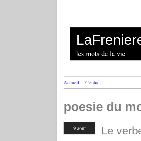
LaFrenier
les mots de la vie
Accueil
Contact
poesie du m
Le verb
9 août