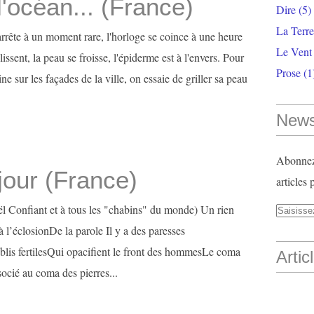
'océan... (France)
Dire
(5)
La Terr
rrête à un moment rare, l'horloge se coince à une heure
Le Vent
lissent, la peau se froisse, l'épiderme est à l'envers. Pour
Prose
(1
e sur les façades de la ville, on essaie de griller sa peau
News
Abonnez-
jour (France)
articles 
 Confiant et à tous les "chabins" du monde) Un rien
à l’éclosionDe la parole Il y a des paresses
blis fertilesQui opacifient le front des hommesLe coma
Artic
cié au coma des pierres...