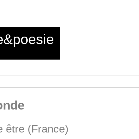
e&poesie
onde
e être (France)