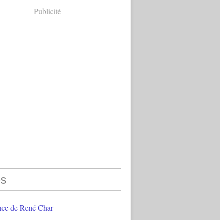
Publicité
s
nce de René Char