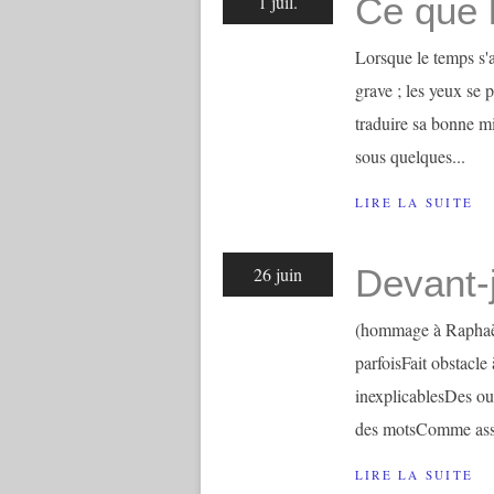
Ce que l
1 juil.
Lorsque le temps s'a
grave ; les yeux se p
traduire sa bonne min
sous quelques...
LIRE LA SUITE
Devant-
26 juin
(hommage à Raphaël
parfoisFait obstacle 
inexplicablesDes ou
des motsComme asso
LIRE LA SUITE