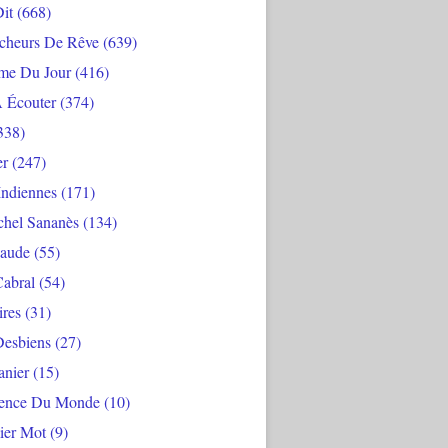
Dit
(668)
cheurs De Rêve
(639)
me Du Jour
(416)
À Écouter
(374)
338)
er
(247)
Indiennes
(171)
chel Sananès
(134)
aude
(55)
Cabral
(54)
ires
(31)
Desbiens
(27)
anier
(15)
ience Du Monde
(10)
ier Mot
(9)