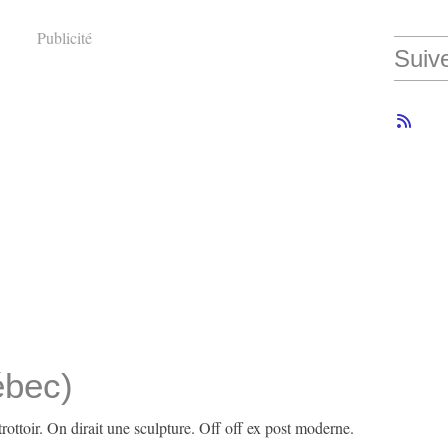
Publicité
Suiv
ébec)
trottoir. On dirait une sculpture. Off off ex post moderne.