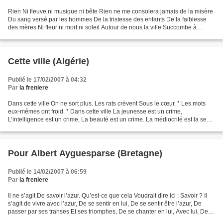
Rien Ni fleuve ni musique ni bête Rien ne me consolera jamais de la misère
Du sang versé par les hommes De la tristesse des enfants De la faiblesse
des mères Ni fleur ni mort ni soleil Autour de nous la ville Succombe à
l’attrait de la mort Une mort à...
Cette ville (Algérie)
Publié le 17/02/2007 à 04:32
Par
la freniere
Dans cette ville On ne sort plus. Les rats crèvent Sous le cœur. * Les mots
eux-mêmes ont froid. * Dans cette ville La jeunesse est un crime,
L’intelligence est un crime, La beauté est un crime. La médiocrité est la seule
loi. Poésie battue jusqu’au sang....
Pour Albert Ayguesparse (Bretagne)
Publié le 14/02/2007 à 06:59
Par
la freniere
Il ne s’agit De savoir l’azur. Qu’est-ce que cela Voudrait dire ici : Savoir ? Il
s’agit de vivre avec l’azur, De se sentir en lui, De se sentir être l’azur, De
passer par ses transes Et ses triomphes, De se chanter en lui, Avec lui, De
saluer l’espace,...