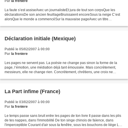
Par
la freniere
La faute s’est assiseAvec un journalisteEt jura de tout son corpsQue les
déclarationsDe son ancien feuillageBruissaient encoreSous la neige C’est
alorsQue le monde a commencéSur la mauvaise pageAvec un titre
jauneInversement proportionnelAu temps qu’il...
Déclaration initiale (Mexique)
Publié le 05/02/2007 à 00:00
Par
la freniere
Les pages ne servent pas. La poésie ne change pas sinon la forme de la
page, l’émotion, une médiation déjà tant émoussée. Mais concrètement,
messieurs, elle ne change rien. Concrètement, chrétiens, une croix ne
change pas aux nouvelles montagnes, elle...
La Part infime (France)
Publié le 03/02/2007 à 00:00
Par
la freniere
Le temps passe sans bruit entre les pages de ton livre Il passe dans les plis
de tes nappes, dans l'immobilité De ton singe chinois de faïence, dans
l'imperceptible Courant d'air sous ta fenêtre, sous les bouchons de liège Le