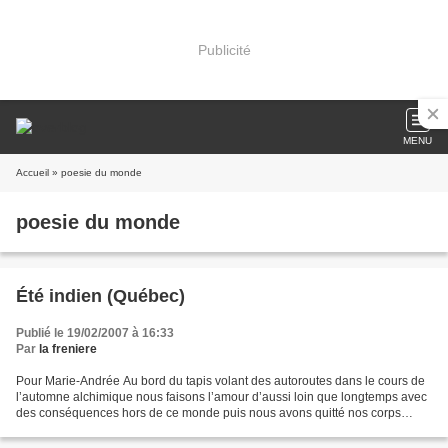
Publicité
MENU
Accueil
» poesie du monde
poesie du monde
Été indien (Québec)
Publié le 19/02/2007 à 16:33
Par
la freniere
Pour Marie-Andrée Au bord du tapis volant des autoroutes dans le cours de
l’automne alchimique nous faisons l’amour d’aussi loin que longtemps avec
des conséquences hors de ce monde puis nous avons quitté nos corps
d’apesanteur cet amour au noir dans...