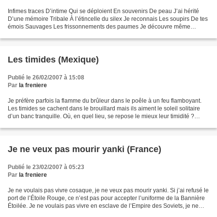
Infimes traces D’intime Qui se déploient En souvenirs De peau J’ai hérité
D’une mémoire Tribale À l’étincelle du silex Je reconnais Les soupirs De tes
émois Sauvages Les frissonnements des paumes Je découvre même
Comme entre deux roches Le frottement...
Les timides (Mexique)
Publié le 26/02/2007 à 15:08
Par
la freniere
Je préfère parfois la flamme du brûleur dans le poêle à un feu flamboyant.
Les timides se cachent dans le brouillard mais ils aiment le soleil solitaire
d’un banc tranquille. Où, en quel lieu, se repose le mieux leur timidité ?
Dans les jardins de l’hiver...
Je ne veux pas mourir yanki (France)
Publié le 23/02/2007 à 05:23
Par
la freniere
Je ne voulais pas vivre cosaque, je ne veux pas mourir yanki. Si j’ai refusé le
port de l’Étoile Rouge, ce n’est pas pour accepter l’uniforme de la Bannière
Étoilée. Je ne voulais pas vivre en esclave de l’Empire des Soviets, je ne
veux pas mourir dans...