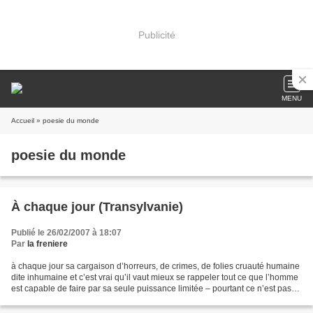
Publicité
MENU
Accueil
» poesie du monde
poesie du monde
À chaque jour (Transylvanie)
Publié le 26/02/2007 à 18:07
Par
la freniere
à chaque jour sa cargaison d’horreurs, de crimes, de folies cruauté humaine
dite inhumaine et c’est vrai qu’il vaut mieux se rappeler tout ce que l’homme
est capable de faire par sa seule puissance limitée – pourtant ce n’est pas
seulement un rêve que...