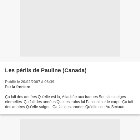
Les périls de Pauline (Canada)
Publié le 20/02/2007 à 06:39
Par
la freniere
Ça fait des années Qu’elle est là, Attachée aux traques Sous les neiges
éternelles. Ça fait des années Que les trains lui Passent sur le corps. Ça fait
des années Qu’elle saigne. Ça fait des années Qu’elle crie Au Secours.
Mais le héros N’arrive jamais...