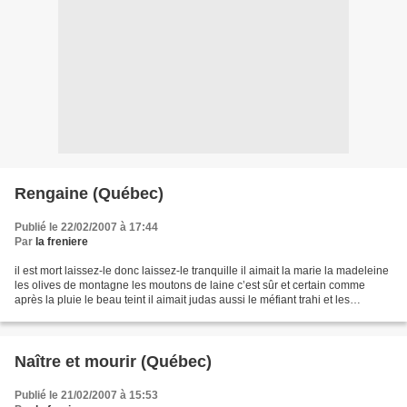
Rengaine (Québec)
Publié le 22/02/2007 à 17:44
Par
la freniere
il est mort laissez-le donc laissez-le tranquille il aimait la marie la madeleine
les olives de montagne les moutons de laine c’est sûr et certain comme
après la pluie le beau teint il aimait judas aussi le méfiant trahi et les
poissons mal pêchés et...
Naître et mourir (Québec)
Publié le 21/02/2007 à 15:53