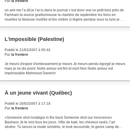
Par
la freniere
un ami me l’a dit je l’ai lu dans le journal c’est donc vrai ce petit bois près de
Farnham la source graillonneuse la clairière de septembre les foins en
rouelles la faneuse rouillée et ton ombre si légère pendue sous la lune je ne
demande pas pourquoi...
L'impossible (Palestine)
Publié le 21/02/2007 à 05:42
Par
la freniere
Je meurs d'espoir d'embrasement je meurs Je meurs pendu égorgé je meurs
mais je ne dis point: Notre amour est fini et mort Non Notre amour est
impérissable Mahmoud Darwich
À un jeune vivant (Québec)
Publié le 20/02/2007 à 17:18
Par
la freniere
«Someone shot nostalgia in the back Someone shot our innocence»
Bauhaus Je te vois tous les jours. Vêtu de kaki, les cheveux rasés, l’air
sévère. Tu lances la mode sinistrée, le look secouriste, le genre camp de