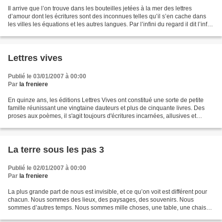
Il arrive que l’on trouve dans les bouteilles jetées à la mer des lettres
d’amour dont les écritures sont des inconnues telles qu’il s’en cache dans
les villes les équations et les autres langues. Par l’infini du regard il dit l’infini
du remords de naviguer...
Lettres vives
Publié le 03/01/2007 à 00:00
Par
la freniere
En quinze ans, les éditions Lettres Vives ont constitué une sorte de petite
famille réunissant une vingtaine dauteurs et plus de cinquante livres. Des
proses aux poèmes, il s'agit toujours d'écritures incarnées, allusives et
secrètes, de véritables visions...
La terre sous les pas 3
Publié le 02/01/2007 à 00:00
Par
la freniere
La plus grande part de nous est invisible, et ce qu’on voit est différent pour
chacun. Nous sommes des lieux, des paysages, des souvenirs. Nous
sommes d’autres temps. Nous sommes mille choses, une table, une chaise,
le goût d’une framboise, une goutte...