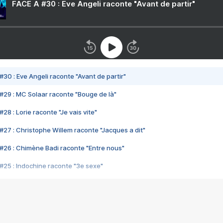
FACE A #30 : Eve Angeli raconte "Avant de partir"
#30 : Eve Angeli raconte "Avant de partir"
#29 : MC Solaar raconte "Bouge de là"
28 : Lorie raconte "Je vais vite"
#27 : Christophe Willem raconte "Jacques a dit"
#26 : Chimène Badi raconte "Entre nous"
#25 : Indochine raconte "3e sexe"
#24 : Zaho raconte "C'est chelou"
#23 : Patrick Bruel raconte "Au café des délices"
#22 : Kyo raconte "Le chemin"