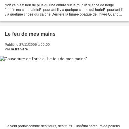
Non ce n’est rien de plus qu’une ombre sur le murUn silence de neige
étouffe ma complainteEt pourtant il y a quelque chose qui hurleEt pourtant il
y a quelque chose qui saigne Derrière la fumée opaque de l’hiver Quand
paraît la Neige en 1967 aux éditions...
Le feu de mes mains
Publié le 27/11/2006 à 00:00
Par
la freniere
L e vent portait comme des fleurs, des fruits. L'indéfini parcours de pollens