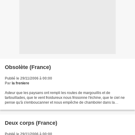
Obsolète (France)
Publié le 29/11/2006 à 00:00
Par
la freniere
Asteur que les paysans ont rempli les routes de margouillis et de
tartouillades, que le vent froidureux nous frissonne l'échine, que le ciel ne
pense qu'à s'emboucanner et nous empêche de chamboler dans la
campagne, asteur que l'air a perdu sa vastité,...
Deux corps (France)
Publié le 29/11/2006 à 00:00