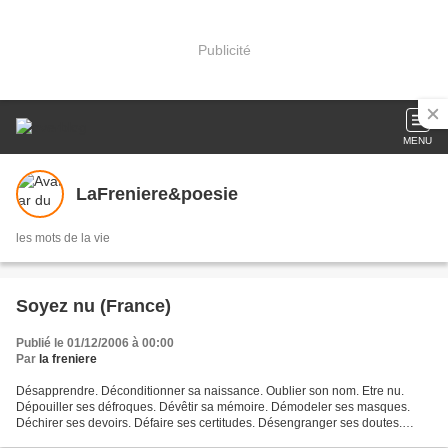
Publicité
MENU
LaFreniere&poesie
les mots de la vie
Soyez nu (France)
Publié le 01/12/2006 à 00:00
Par
la freniere
Désapprendre. Déconditionner sa naissance. Oublier son nom. Etre nu.
Dépouiller ses défroques. Dévêtir sa mémoire. Démodeler ses masques.
Déchirer ses devoirs. Défaire ses certitudes. Désengranger ses doutes.
Désemparer son être. Débaptiser sa source....