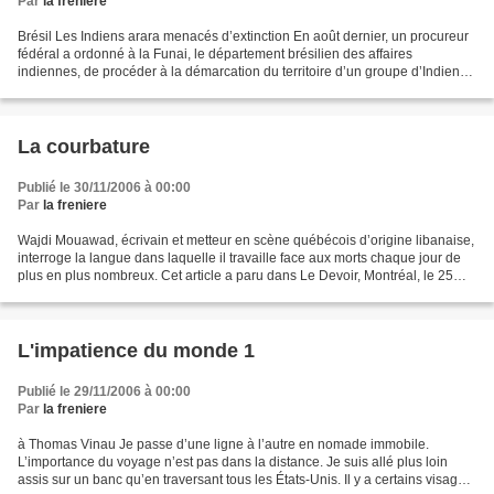
Par
la freniere
Brésil Les Indiens arara menacés d’extinction En août dernier, un procureur
fédéral a ordonné à la Funai, le département brésilien des affaires
indiennes, de procéder à la démarcation du territoire d’un groupe d’Indiens
arara dans la région de Cachoeira...
La courbature
Publié le 30/11/2006 à 00:00
Par
la freniere
Wajdi Mouawad, écrivain et metteur en scène québécois d’origine libanaise,
interroge la langue dans laquelle il travaille face aux morts chaque jour de
plus en plus nombreux. Cet article a paru dans Le Devoir, Montréal, le 25
juillet. C’est la soudaineté...
L'impatience du monde 1
Publié le 29/11/2006 à 00:00
Par
la freniere
à Thomas Vinau Je passe d’une ligne à l’autre en nomade immobile.
L’importance du voyage n’est pas dans la distance. Je suis allé plus loin
assis sur un banc qu’en traversant tous les États-Unis. Il y a certains visages