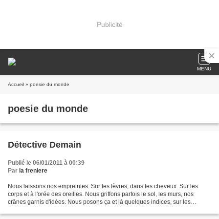
Publicité
MENU
Accueil
» poesie du monde
poesie du monde
Détective Demain
Publié le 06/01/2011 à 00:39
Par
la freniere
Nous laissons nos empreintes. Sur les lèvres, dans les cheveux. Sur les
corps et à l'orée des oreilles. Nous griffons parfois le sol, les murs, nos
crânes garnis d'idées. Nous posons ça et là quelques indices, sur les
photos, dans les souvenirs des autres....