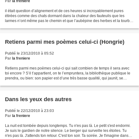
Par
la freniere
il était question d’alignement et de ces heures si incroyablement pures
étirées comme des chats dormant dans la chaleur des fauteuils que les
larmes n’ont même pas le chemin et que l’aubépine des herbes et la tourbe
des montagnes n’arrivent même plus...
Retiens parmi mes poèmes celui-ci (Hongrie)
Publié le 23/12/2010 à 05:52
Par
la freniere
Retiens parmi mes poèmes celui-ci qui sait combien de temps il sera avec
toi encore ? S’il t’appartient, on te l’empruntera, la bibliothèque publique le
prendra, ou bien: son papier est d’une très basse qualité, qui jaunit, se
casse, ne cesse de se déchirer,...
Dans les yeux des autres
Publié le 22/12/2010 à 23:03
Par
la freniere
La nuit est tombée depuis longtemps. Tu n'es pas là. Le petit s'est endormi.
Je suis le gardien de notre silence. Le berger qui surveille les étoiles. Tu
n'es pas là. J'attends ton retour. C'est ton soir. Ta soirée. Je t'imagine dans