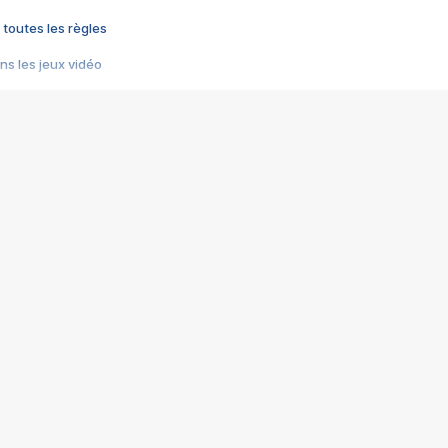
 toutes les règles
s les jeux vidéo
us choquant de Rockstar ? - Le scandale BULLY
e plus moche de Steam
du RÊVE tourne au CAUCHEMAR
pendant 8 heures
it… à tort
umiliés par un jeu vidéo
ire - Final Fantasy 8
ti un empire - Age of Empires
story DOFUS
tard, il crée l'un des pires jeux de tous les temps, MindsEye.