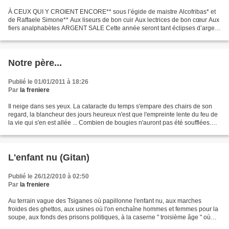
À CEUX QUI Y CROIENT ENCORE** sous l’égide de maistre Alcofribas* et
de Raffaele Simone** Aux liseurs de bon cuir Aux lectrices de bon cœur Aux
fiers analphabètes ARGENT SALE Cette année seront tant éclipses d’argent
-dès la moitié de chaque mois - que...
Notre père...
Publié le 01/01/2011 à 18:26
Par
la freniere
Il neige dans ses yeux. La cataracte du temps s'empare des chairs de son
regard, la blancheur des jours heureux n'est que l'empreinte lente du feu de
la vie qui s'en est allée ... Combien de bougies n'auront pas été soufflées.
Novembre est triste. J'ai...
L'enfant nu (Gitan)
Publié le 26/12/2010 à 02:50
Par
la freniere
Au terrain vague des Tsiganes où papillonne l'enfant nu, aux marches
froides des ghettos, aux usines où l'on enchaîne hommes et femmes pour la
soupe, aux fonds des prisons politiques, à la caserne " troisième âge " où
l'on exile le vieillard, aux cris...