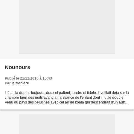
Nounours
Publié le 21/12/2010 à 15:43
Par
la freniere
Il était là depuis toujours, doux et patient, tendre et fidèle. Il veillait déjà sur la
chambre bien des nuits avant la naissance de l'enfant dont il fut le double.
Venu du pays des peluches avec cet air de koala qui descendrait d'un autre
monde il semblait...