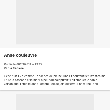
Anse couleuvre
Publié le 06/03/2011 à 19:29
Par
la freniere
Cette nuit Il y a comme un silence de pleine lune Et pourtant rien n’est calme
Entre la cascade et la mer La peur du noir primitif Fait craquer le sable
volcanique Il crépite dans l’ombre Feu de joie ou terreur nocturne Rien
n’apaise l’épaisseur de l’air...