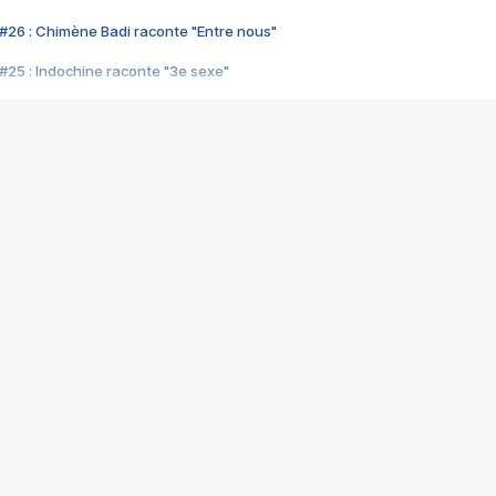
#26 : Chimène Badi raconte "Entre nous"
#25 : Indochine raconte "3e sexe"
#24 : Zaho raconte "C'est chelou"
#23 : Patrick Bruel raconte "Au café des délices"
#22 : Kyo raconte "Le chemin"
#21 : Nolwenn Leroy raconte "Cassé"
#20 : Patrick Hernandez raconte "Born to be alive"
#19 : Lorie raconte "Près de moi"
#18 : Michael Jones raconte "A nos actes manqués" (avec Jean-Jacque
#17 : Khaled raconte "Aïcha"
#16 : Corneille raconte "Parce qu'on vient de loin"
#15 : Indochine raconte "L'aventurier"