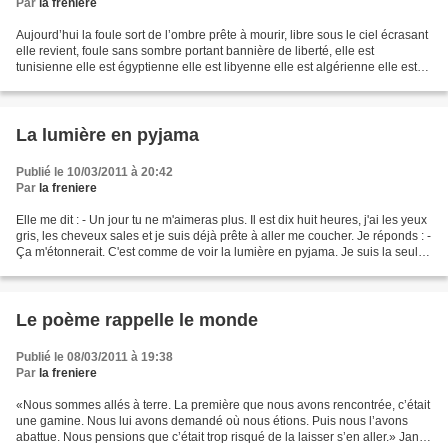
Par
la freniere
Aujourd’hui la foule sort de l’ombre prête à mourir, libre sous le ciel écrasant
elle revient, foule sans sombre portant bannière de liberté, elle est
tunisienne elle est égyptienne elle est libyenne elle est algérienne elle est
marocaine elle est yéménite...
La lumière en pyjama
Publié le 10/03/2011 à 20:42
Par
la freniere
Elle me dit : - Un jour tu ne m'aimeras plus. Il est dix huit heures, j'ai les yeux
gris, les cheveux sales et je suis déjà prête à aller me coucher. Je réponds : -
Ça m'étonnerait. C'est comme de voir la lumière en pyjama. Je suis la seule
personne de...
Le poème rappelle le monde
Publié le 08/03/2011 à 19:38
Par
la freniere
«Nous sommes allés à terre. La première que nous avons rencontrée, c’était
une gamine. Nous lui avons demandé où nous étions. Puis nous l’avons
abattue. Nous pensions que c’était trop risqué de la laisser s’en aller.» Jan