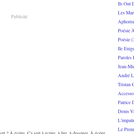
Ils Ont 
Les Mar
Publicité
Aphoris
Poésie 
Poésie
(
Ile Enig
Paroles 
Jean-Mi
André L
Tristan 
Accesso
Patrice 
Denis V
L'impat
Le Prem
ert ? À écrire. Ça sert à écrire, à lire, à dessiner. À écrire