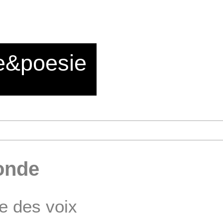
e&poesie
onde
e des voix