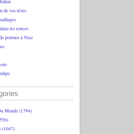
Julien
n de vos rêves
aillages
 dans les ronces
 de poèmes à Nice
bec
ions
ulipe
gories
Du Monde
(1794)
556)
s
(1047)