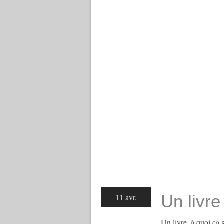
Un livre
11 avr.
Un livre, à quoi ça s