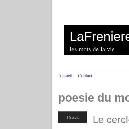
LaFrenier
les mots de la vie
Accueil
Contact
poesie du m
Le cercl
15 avr.