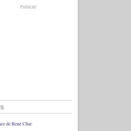
Publicité
s
nce de René Char