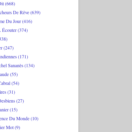
Dit
(668)
cheurs De Rêve
(639)
me Du Jour
(416)
À Écouter
(374)
338)
er
(247)
Indiennes
(171)
chel Sananès
(134)
aude
(55)
Cabral
(54)
ires
(31)
Desbiens
(27)
anier
(15)
ience Du Monde
(10)
ier Mot
(9)