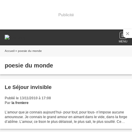
Publicité
MENU
Accueil
» poesie du monde
poesie du monde
Le Séjour invisible
Publié le 13/11/2010 à 17:08
Par
la freniere
L’amour que je connais aujourd’hui- pour tout, pour tous- n’impose aucune
amoureuse. Je connais le grand amour en aimant dans le vide, dans la forge
d’abîme. L’amour, ce tison le plus délaissé, le plus sali, le plus souillé. Ce
matin, à la radio, cette...