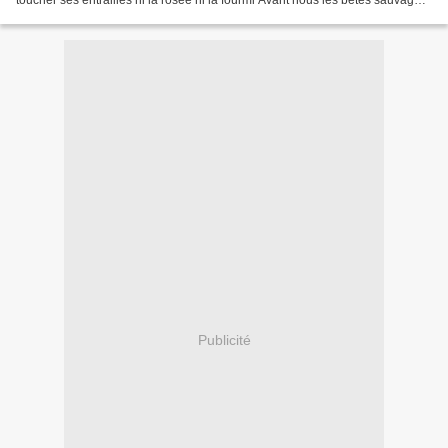
toucher ses entrailles ni la rosée ni la fourmi Avant nous les bêtes sauvages
étaient apaisées et impassibles...
Publicité