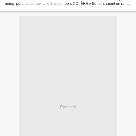
poing, portant écrit sur la toile déchirée « COLÈRE » Ils marchaient en rangs
serrés, lourds, puissants comme des...
Publicité