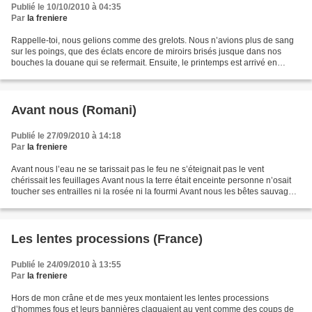
Publié le 10/10/2010 à 04:35
Par
la freniere
Rappelle-toi, nous gelions comme des grelots. Nous n’avions plus de sang
sur les poings, que des éclats encore de miroirs brisés jusque dans nos
bouches la douane qui se refermait. Ensuite, le printemps est arrivé en
marchette, nous regardions le petit...
Avant nous (Romani)
Publié le 27/09/2010 à 14:18
Par
la freniere
Avant nous l’eau ne se tarissait pas le feu ne s’éteignait pas le vent
chérissait les feuillages Avant nous la terre était enceinte personne n’osait
toucher ses entrailles ni la rosée ni la fourmi Avant nous les bêtes sauvages
étaient apaisées et impassibles...
Les lentes processions (France)
Publié le 24/09/2010 à 13:55
Par
la freniere
Hors de mon crâne et de mes yeux montaient les lentes processions
d’hommes fous et leurs bannières claquaient au vent comme des coups de