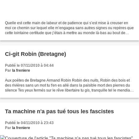
Quelle est cette main de labeur et de patience qui s’est mise à creuser en
moi ce chemin sur lequel elle m’engagea sans autres signes ou repères que
cette lointaine certitude que j’étais à mettre au monde là-bas au bout de
cette route boueuse faite de...
Ci-git Robin (Bretagne)
Publié le 07/11/2010 à 04:44
Par
la freniere
Aux poètes de Bretagne Armand Robin Robin des nuits, Robin des bois et
des rivières sans un mot tu t'en es allé dans la paisible mort des pierres du
silence Tes yeux fermés sur le rêve libertaire tu gis, tranquille tel le mendiant
sous le porche à Rostrenen...
Ta machine n'a pas tué tous les fascistes
Publié le 04/11/2010 à 23:43
Par
la freniere