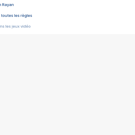
im Rayan
 toutes les règles
s les jeux vidéo
us choquant de Rockstar ? - Le scandale BULLY
e plus moche de Steam
du RÊVE tourne au CAUCHEMAR
pendant 8 heures
it… à tort
umiliés par un jeu vidéo
ire - Final Fantasy 8
ti un empire - Age of Empires
story DOFUS
tard, il crée l'un des pires jeux de tous les temps, MindsEye.