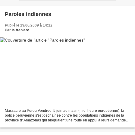
Paroles indiennes
Publié le 19/06/2009 à 14:12
Par
la freniere
Massacre au Pérou Vendredi 5 juin au matin (midi heure européenne), la
police péruvienne s'est déchaînée contre les populations indigènes de la
province d' Amazonas qui bloquaient une route en appui à leurs demandes.
Le bilan des affrontements, extrêmement...