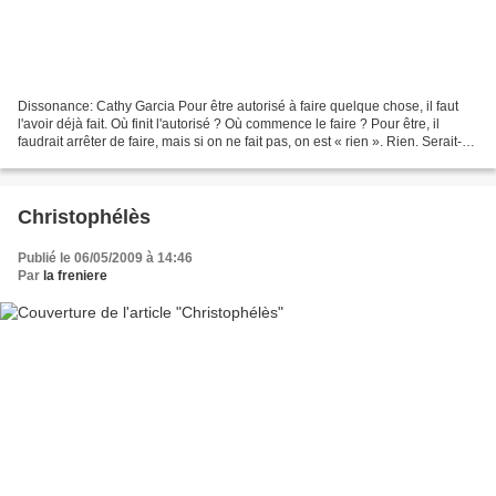
Dissonance: Cathy Garcia Pour être autorisé à faire quelque chose, il faut
l'avoir déjà fait. Où finit l'autorisé ? Où commence le faire ? Pour être, il
faudrait arrêter de faire, mais si on ne fait pas, on est « rien ». Rien. Serait-ce
l'accomplissement...
Christophélès
Publié le 06/05/2009 à 14:46
Par
la freniere