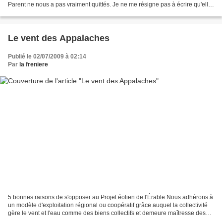
Parent ne nous a pas vraiment quittés. Je ne me résigne pas à écrire qu'elle
est partie, encore moins éteinte:...
Le vent des Appalaches
Publié le 02/07/2009 à 02:14
Par
la freniere
5 bonnes raisons de s'opposer au Projet éolien de l'Érable Nous adhérons à
un modèle d'exploitation régional ou coopératif grâce auquel la collectivité
gère le vent et l'eau comme des biens collectifs et demeure maîtresse des
décisions. Nous ne voulons...