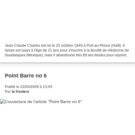
Jean-Claude Charles est né le 20 octobre 1949 à Port-au-Prince (Haïti). Il
laisse son pays à l'âge de 21 ans pour s'inscrire à la faculté de médecine de
Guadalajara (Mexique), mais il abandonne très tôt ses études pour rejoindre
les États-Unis. C'est...
Point Barre no 6
Publié le 22/05/2009 à 23:05
Par
la freniere