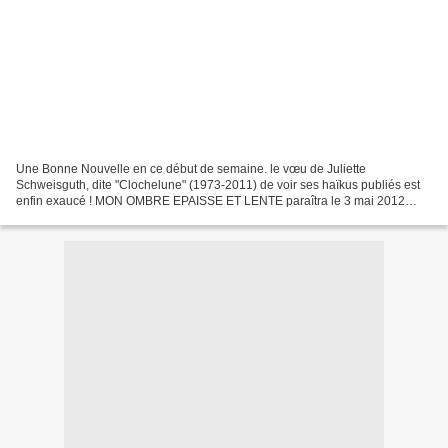
Une Bonne Nouvelle en ce début de semaine. le vœu de Juliette
Schweisguth, dite "Clochelune" (1973-2011) de voir ses haïkus publiés est
enfin exaucé ! MON OMBRE EPAISSE ET LENTE paraîtra le 3 mai 2012
(jour-anniversaire de Juliette) aux éditions Pippa....