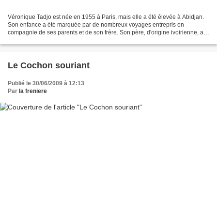
Véronique Tadjo est née en 1955 à Paris, mais elle a été élevée à Abidjan.
Son enfance a été marquée par de nombreux voyages entrepris en
compagnie de ses parents et de son frère. Son père, d'origine ivoirienne, a
été un haut fonctionnaire; sa mère était...
Le Cochon souriant
Publié le 30/06/2009 à 12:13
Par
la freniere