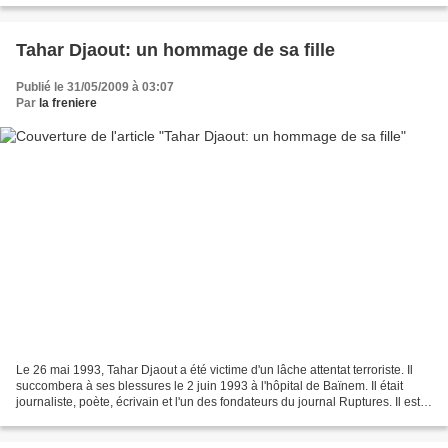
Tahar Djaout: un hommage de sa fille
Publié le 31/05/2009 à 03:07
Par
la freniere
Le 26 mai 1993, Tahar Djaout a été victime d'un lâche attentat terroriste. Il
succombera à ses blessures le 2 juin 1993 à l'hôpital de Baïnem. Il était
journaliste, poète, écrivain et l'un des fondateurs du journal Ruptures. Il est
l'auteur de plusieurs...