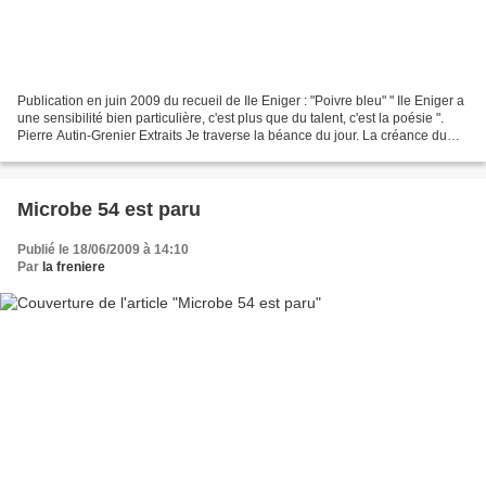
Publication en juin 2009 du recueil de Ile Eniger : "Poivre bleu" " Ile Eniger a
une sensibilité bien particulière, c'est plus que du talent, c'est la poésie ".
Pierre Autin-Grenier Extraits Je traverse la béance du jour. La créance du
vide. Les tempêtes...
Microbe 54 est paru
Publié le 18/06/2009 à 14:10
Par
la freniere