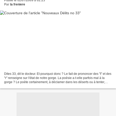
Publié le 02/07/2009 à 02:23
Par
la freniere
Dites 33, dit le docteur. Et pourquoi donc ? Le fait de prononcer des "t" et des
"r" renseigne sur l'état de notre gorge. La poésie a-t-elle parfois mal à la
gorge ? Le poète certainement, à déclamer dans les déserts ou à tenter,
pauvre fou, de couvrir...