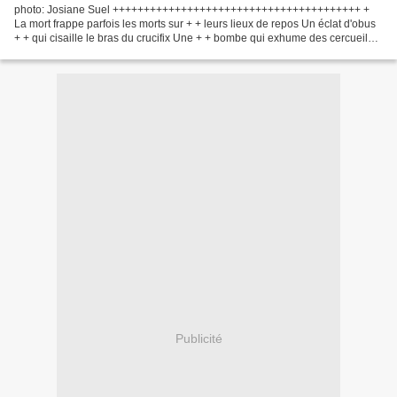
photo: Josiane Suel ++++++++++++++++++++++++++++++++++++++++ +
La mort frappe parfois les morts sur + + leurs lieux de repos Un éclat d'obus
+ + qui cisaille le bras du crucifix Une + + bombe qui exhume des cercueils
brise + + les marbres Là sur la table...
Publicité