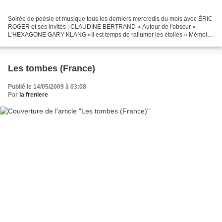
Soirée de poésie et musique tous les derniers mercredis du mois avec ÉRIC
ROGER et ses invités : CLAUDINE BERTRAND « Autour de l'obscur »
L'HEXAGONE GARY KLANG «Il est temps de rallumer les étoiles » Mémoire
d'encrier AMINE LAOUROU ROMAIN POLLENDER «...
Les tombes (France)
Publié le 14/05/2009 à 03:08
Par
la freniere