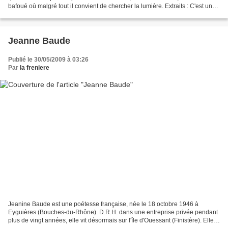
bafoué où malgré tout il convient de chercher la lumière. Extraits : C'est un
chant d'oiseaux que les voitures...
Jeanne Baude
Publié le 30/05/2009 à 03:26
Par
la freniere
Jeanine Baude est une poétesse française, née le 18 octobre 1946 à
Eyguières (Bouches-du-Rhône). D.R.H. dans une entreprise privée pendant
plus de vingt années, elle vit désormais sur l'île d'Ouessant (Finistère). Elle a