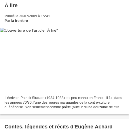
À lire
Publié le 20/07/2009 à 15:41
Par
la freniere
L'écrivain Patrick Straram (1934-1988) est peu connu en France. Il fut, dans
les années 70/80, l'une des figures marquantes de la contre-culture
québécoise. Non seulement comme poète (auteur d'une douzaine de titres
dont Irish coffees au No Name Bar et...
Contes, légendes et récits d'Eugène Achard