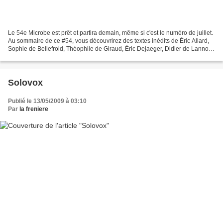
Le 54e Microbe est prêt et partira demain, même si c'est le numéro de juillet.
Au sommaire de ce #54, vous découvrirez des textes inédits de Éric Allard,
Sophie de Bellefroid, Théophile de Giraud, Éric Dejaeger, Didier de Lannoy,
John Ellyton, Jean Marc...
Solovox
Publié le 13/05/2009 à 03:10
Par
la freniere