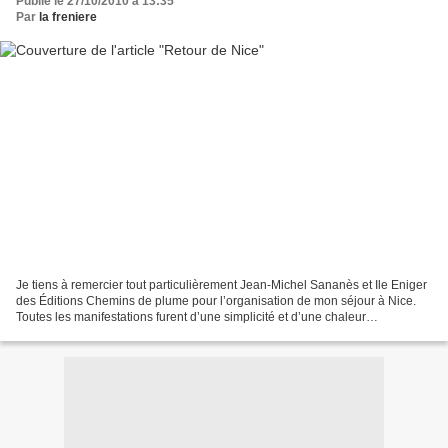
Publié le 27/10/2010 à 13:35
Par
la freniere
Je tiens à remercier tout particulièrement Jean-Michel Sananès et Ile Eniger
des Éditions Chemins de plume pour l’organisation de mon séjour à Nice.
Toutes les manifestations furent d’une simplicité et d’une chaleur
réconfortante. Je tiens aussi à remercier...