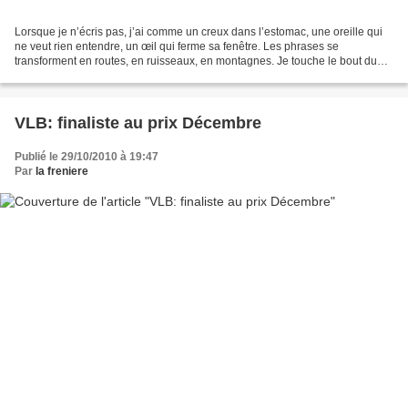
Lorsque je n’écris pas, j’ai comme un creux dans l’estomac, une oreille qui
ne veut rien entendre, un œil qui ferme sa fenêtre. Les phrases se
transforment en routes, en ruisseaux, en montagnes. Je touche le bout du
monde sur le bout d’un crayon. Je marche...
VLB: finaliste au prix Décembre
Publié le 29/10/2010 à 19:47
Par
la freniere