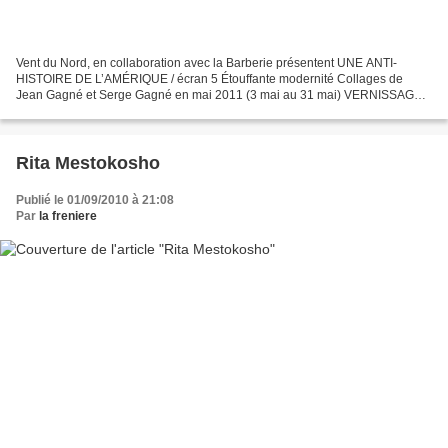
Vent du Nord, en collaboration avec la Barberie présentent UNE ANTI-
HISTOIRE DE L’AMÉRIQUE / écran 5 Étouffante modernité Collages de
Jean Gagné et Serge Gagné en mai 2011 (3 mai au 31 mai) VERNISSAGE
LE 3 MAI À 17:00 à la BARBERIE, 310 St-Roch, Québec...
Rita Mestokosho
Publié le 01/09/2010 à 21:08
Par
la freniere