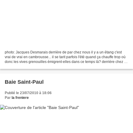
photo: Jacques Desmarais derrière de par chez nous il y a un étang c'est
vrai de vrai en cambrousse... il se tarit parfois l'été quand ça chauffe trop où
donc les vives grenouilles émigrent-elles dans ce temps là? derrière chez là
où je vis en ville il...
Baie Saint-Paul
Publié le 23/07/2010 à 18:06
Par
la freniere