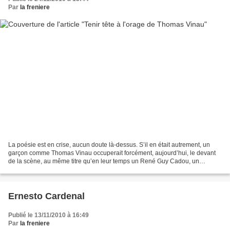
Par
la freniere
La poésie est en crise, aucun doute là-dessus. S’il en était autrement, un
garçon comme Thomas Vinau occuperait forcément, aujourd’hui, le devant
de la scène, au même titre qu’en leur temps un René Guy Cadou, un
Guillevic, voire même, soyons fous, un...
Ernesto Cardenal
Publié le 13/11/2010 à 16:49
Par
la freniere