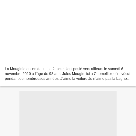
La Mouginie est en deuil. Le facteur s’est posté vers ailleurs le samedi 6
novembre 2010 à l’âge de 98 ans. Jules Mougin, ici à Chemellier, où il vécut
pendant de nombreuses années. J’aime la voiture Je n’aime pas la bagnole
Je n’aime pas le donneur de...