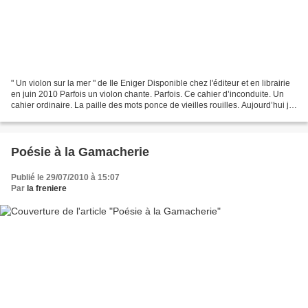
" Un violon sur la mer " de Ile Eniger Disponible chez l'éditeur et en librairie
en juin 2010 Parfois un violon chante. Parfois. Ce cahier d’inconduite. Un
cahier ordinaire. La paille des mots ponce de vieilles rouilles. Aujourd’hui je
me choisis, moi....
Poésie à la Gamacherie
Publié le 29/07/2010 à 15:07
Par
la freniere