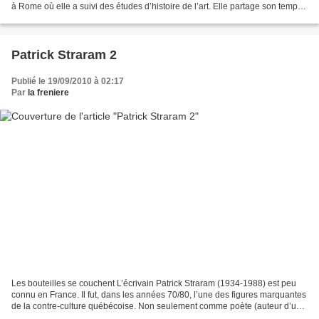
à Rome où elle a suivi des études d’histoire de l’art. Elle partage son temps
entre la « Ville éternelle »,...
Patrick Straram 2
Publié le 19/09/2010 à 02:17
Par
la freniere
Les bouteilles se couchent L’écrivain Patrick Straram (1934-1988) est peu
connu en France. Il fut, dans les années 70/80, l’une des figures marquantes
de la contre-culture québécoise. Non seulement comme poète (auteur d’une
douzaine de titres dont Irish...