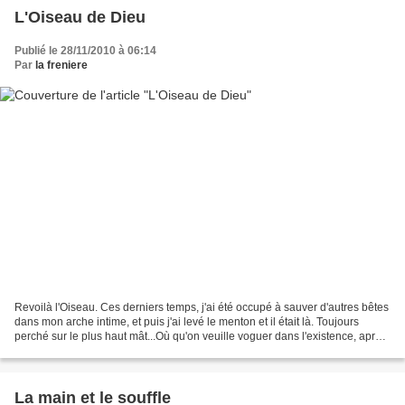
L'Oiseau de Dieu
Publié le 28/11/2010 à 06:14
Par
la freniere
Revoilà l'Oiseau. Ces derniers temps, j'ai été occupé à sauver d'autres bêtes
dans mon arche intime, et puis j'ai levé le menton et il était là. Toujours
perché sur le plus haut mât...Où qu'on veuille voguer dans l'existence, après
bien des déluges, l'Oiseau...
La main et le souffle