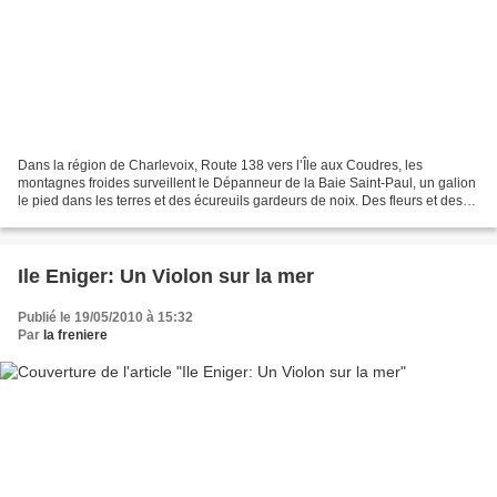
Dans la région de Charlevoix, Route 138 vers l’Île aux Coudres, les
montagnes froides surveillent le Dépanneur de la Baie Saint-Paul, un galion
le pied dans les terres et des écureuils gardeurs de noix. Des fleurs et des
oiseaux brodent les derniers points...
Ile Eniger: Un Violon sur la mer
Publié le 19/05/2010 à 15:32
Par
la freniere