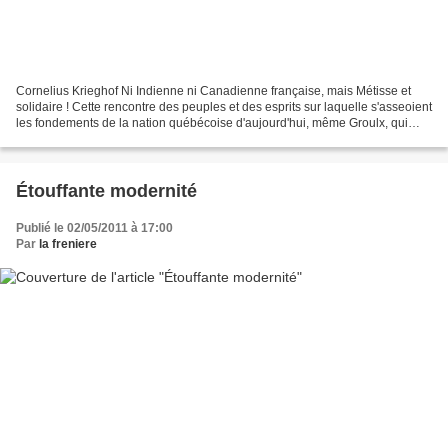
Cornelius Krieghof Ni Indienne ni Canadienne française, mais Métisse et
solidaire ! Cette rencontre des peuples et des esprits sur laquelle s'asseoient
les fondements de la nation québécoise d'aujourd'hui, même Groulx, qui
n'entendait pas à rire avec...
Étouffante modernité
Publié le 02/05/2011 à 17:00
Par
la freniere