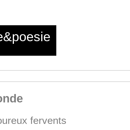
e&poesie
onde
ureux fervents