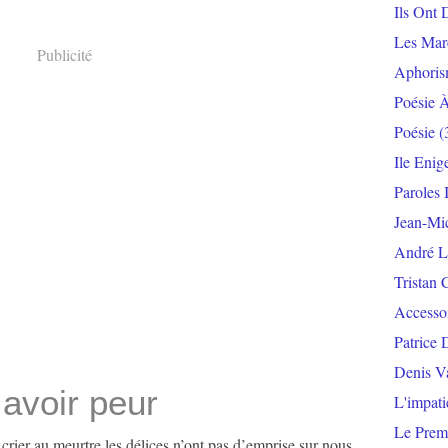
Ils Ont 
Les Mar
Publicité
Aphoris
Poésie 
Poésie
(
Ile Enig
Paroles 
Jean-Mi
André L
Tristan 
Accesso
Patrice 
Denis V
 avoir peur
L'impat
Le Prem
rier au meurtre les délices n’ont pas d’emprise sur nous