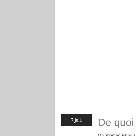
De quoi
7 juil.
On apprend jeune à c