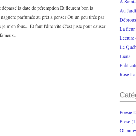
À Saint-
 dépassé la date de péremption Et fleurent bon la
Au Jardi
t naguère parfumés au prêt à penser Ou un peu tirés par
Débrouss
e je m'en fous... Et faut l'dire vite C'est juste pour causer
La fleur
 fameux...
Lecture
Le Qué
Liens
Publicat
Rose Lat
Caté
Poésie 
Prose
(1
Glanure