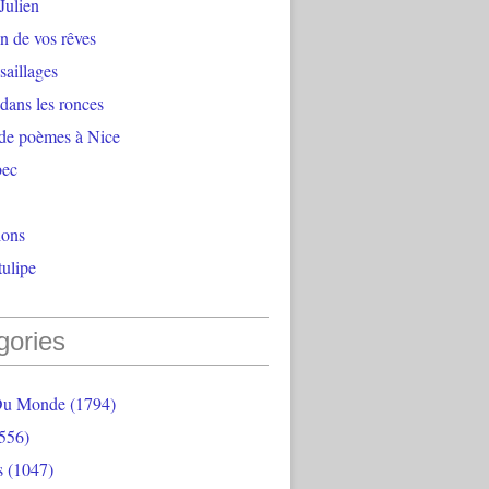
Julien
n de vos rêves
aillages
 dans les ronces
 de poèmes à Nice
bec
ions
ulipe
gories
Du Monde
(1794)
556)
s
(1047)