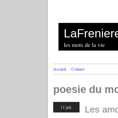
LaFrenier
les mots de la vie
Accueil
Contact
poesie du m
Les amo
11 juil.