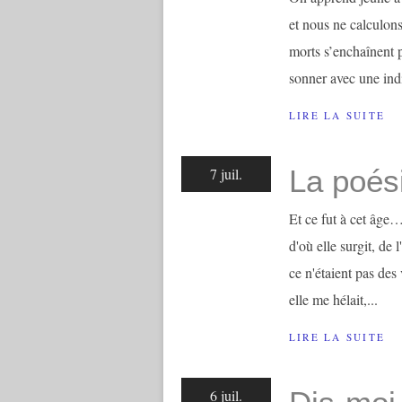
et nous ne calculons
morts s’enchaînent p
sonner avec une indi
LIRE LA SUITE
La poés
7 juil.
Et ce fut à cet âge…
d'où elle surgit, de
ce n'étaient pas des 
elle me hélait,...
LIRE LA SUITE
6 juil.