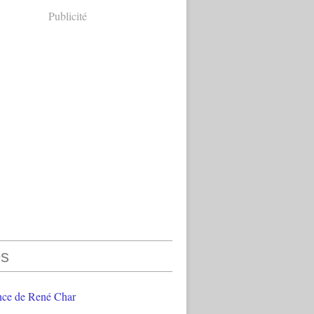
Publicité
s
nce de René Char