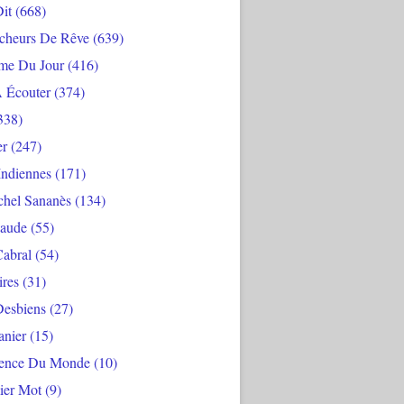
Dit
(668)
cheurs De Rêve
(639)
me Du Jour
(416)
À Écouter
(374)
338)
er
(247)
Indiennes
(171)
chel Sananès
(134)
aude
(55)
Cabral
(54)
ires
(31)
Desbiens
(27)
anier
(15)
ience Du Monde
(10)
ier Mot
(9)