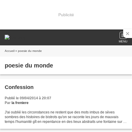
Publicité
MENU
Accueil
» poesie du monde
poesie du monde
Confession
Publié le 09/04/2014 à 20:07
Par
la freniere
J'ai oublié les circonstances ne restent que des mots imbus de sèves
sombres des histoires de bistrots qu'on se raconte les jours de mauvais
temps l'humanité gît en repentance en des lieux abstraits une fontaine sur la
place du village continue d'interpréter...