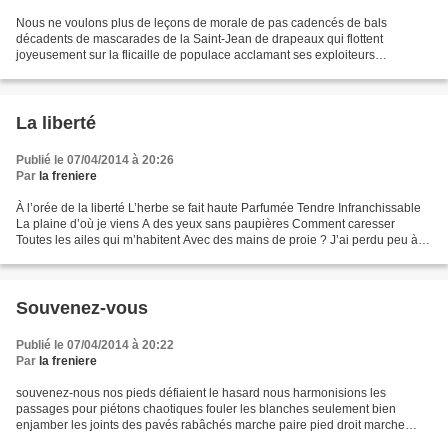
Nous ne voulons plus de leçons de morale de pas cadencés de bals
décadents de mascarades de la Saint-Jean de drapeaux qui flottent
joyeusement sur la flicaille de populace acclamant ses exploiteurs
d’exploiteurs qui triomphent devant la populace nous...
La liberté
Publié le 07/04/2014 à 20:26
Par
la freniere
À l’orée de la liberté L’herbe se fait haute Parfumée Tendre Infranchissable
La plaine d’où je viens A des yeux sans paupières Comment caresser
Toutes les ailes qui m’habitent Avec des mains de proie ? J’ai perdu peu à
peu Jusqu’à l’oubli de mes cendres....
Souvenez-vous
Publié le 07/04/2014 à 20:22
Par
la freniere
souvenez-nous nos pieds défiaient le hasard nous harmonisions les
passages pour piétons chaotiques fouler les blanches seulement bien
enjamber les joints des pavés rabâchés marche paire pied droit marche
impaire pied gauche ne pas laisser l'ombre du suivant...