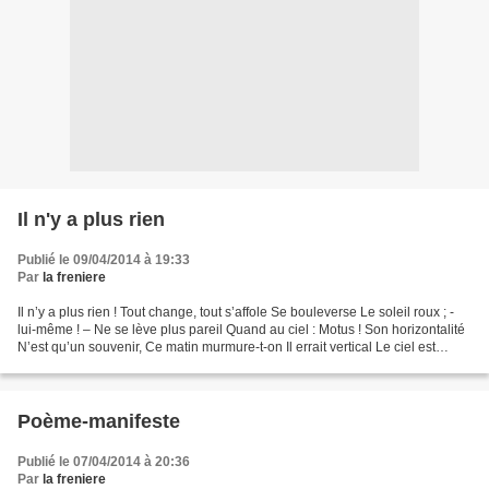
Il n'y a plus rien
Publié le 09/04/2014 à 19:33
Par
la freniere
Il n’y a plus rien ! Tout change, tout s’affole Se bouleverse Le soleil roux ; -
lui-même ! – Ne se lève plus pareil Quand au ciel : Motus ! Son horizontalité
N’est qu’un souvenir, Ce matin murmure-t-on Il errait vertical Le ciel est
sombre D’être passé...
Poème-manifeste
Publié le 07/04/2014 à 20:36
Par
la freniere