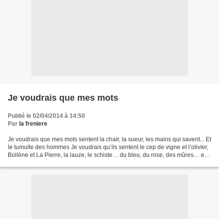
Je voudrais que mes mots
Publié le 02/04/2014 à 14:50
Par
la freniere
Je voudrais que mes mots sentent la chair, la sueur, les mains qui savent... Et
le tumulte des hommes Je voudrais qu’ils sentent le cep de vigne et l’olivier,
Bollène et La Pierre, la lauze, le schiste… du bleu, du rose, des mûres… et,
devant, l’or des...