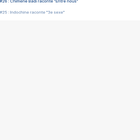
#26 : Chimène Badi raconte "Entre nous"
#25 : Indochine raconte "3e sexe"
#24 : Zaho raconte "C'est chelou"
#23 : Patrick Bruel raconte "Au café des délices"
#22 : Kyo raconte "Le chemin"
#21 : Nolwenn Leroy raconte "Cassé"
#20 : Patrick Hernandez raconte "Born to be alive"
#19 : Lorie raconte "Près de moi"
#18 : Michael Jones raconte "A nos actes manqués" (avec Jean-Jacque
#17 : Khaled raconte "Aïcha"
#16 : Corneille raconte "Parce qu'on vient de loin"
#15 : Indochine raconte "L'aventurier"
14 : Lorie raconte "Sur un air latino"