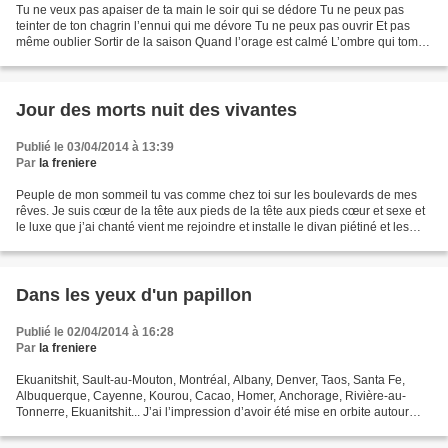
Tu ne veux pas apaiser de ta main le soir qui se dédore Tu ne peux pas
teinter de ton chagrin l’ennui qui me dévore Tu ne peux pas ouvrir Et pas
même oublier Sortir de la saison Quand l’orage est calmé L’ombre qui tombe
sans souffrir Et l’angle des épaules...
Jour des morts nuit des vivantes
Publié le 03/04/2014 à 13:39
Par
la freniere
Peuple de mon sommeil tu vas comme chez toi sur les boulevards de mes
rêves. Je suis cœur de la tête aux pieds de la tête aux pieds cœur et sexe et
le luxe que j’ai chanté vient me rejoindre et installe le divan piétiné et les
tissus précieux épars voici...
Dans les yeux d'un papillon
Publié le 02/04/2014 à 16:28
Par
la freniere
Ekuanitshit, Sault-au-Mouton, Montréal, Albany, Denver, Taos, Santa Fe,
Albuquerque, Cayenne, Kourou, Cacao, Homer, Anchorage, Rivière-au-
Tonnerre, Ekuanitshit... J’ai l’impression d’avoir été mise en orbite autour
d’un point que seul perçoit le papillon...