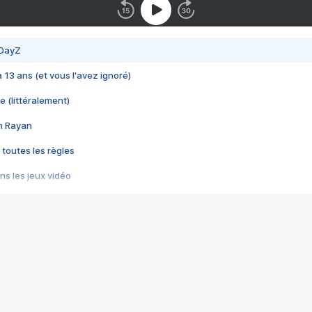
 DayZ
 a 13 ans (et vous l'avez ignoré)
e (littéralement)
im Rayan
 toutes les règles
s les jeux vidéo
us choquant de Rockstar ? - Le scandale BULLY
e plus moche de Steam
du RÊVE tourne au CAUCHEMAR
pendant 8 heures
it… à tort