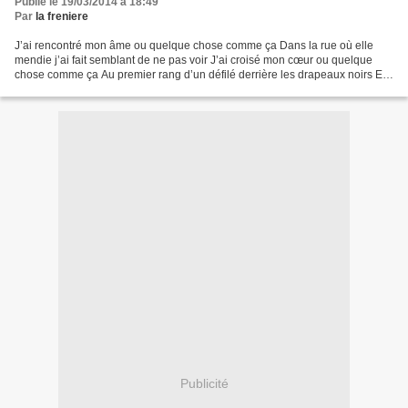
Publié le 19/03/2014 à 18:49
Par
la freniere
J’ai rencontré mon âme ou quelque chose comme ça Dans la rue où elle
mendie j’ai fait semblant de ne pas voir J’ai croisé mon cœur ou quelque
chose comme ça Au premier rang d’un défilé derrière les drapeaux noirs Et
j’ai filé comme si j’avais à faire...
Publicité