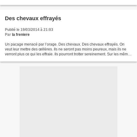
branches ou reprendre souffle...
Des chevaux effrayés
Publié le 19/03/2014 à 21:03
Par
la freniere
Un pacage menacé par l’orage. Des chevaux. Des chevaux effrayés. On
veut leur mettre des œillères. Ils ne seront pas moins peureux, mais ils ne
verront plus ce qui les effraie. Ils pourront trotter sereinement. Sur les mêmes
chemins balisés. On se laissera...