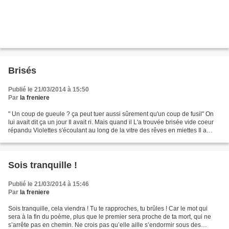
Brisés
Publié le 21/03/2014 à 15:50
Par
la freniere
" Un coup de gueule ? ça peut tuer aussi sûrement qu'un coup de fusil" On
lui avait dit ça un jour Il avait ri. Mais quand il L'a trouvée brisée vide coeur
répandu Violettes s'écoulant au long de la vitre des rêves en miettes Il a
préféré se boucher les...
Sois tranquille !
Publié le 21/03/2014 à 15:46
Par
la freniere
Sois tranquille, cela viendra ! Tu te rapproches, tu brûles ! Car le mot qui
sera à la fin du poème, plus que le premier sera proche de ta mort, qui ne
s’arrête pas en chemin. Ne crois pas qu’elle aille s’endormir sous des