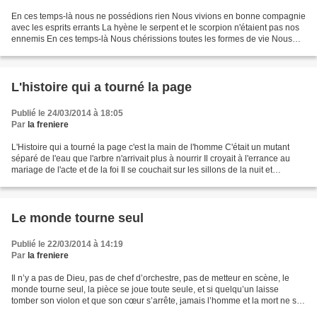
En ces temps-là nous ne possédions rien Nous vivions en bonne compagnie
avec les esprits errants La hyène le serpent et le scorpion n'étaient pas nos
ennemis En ces temps-là Nous chérissions toutes les formes de vie Nous
savions encore entendre les sinueux...
L'histoire qui a tourné la page
Publié le 24/03/2014 à 18:05
Par
la freniere
L'Histoire qui a tourné la page c'est la main de l'homme C'était un mutant
séparé de l'eau que l'arbre n'arrivait plus à nourrir Il croyait à l'errance au
mariage de l'acte et de la foi Il se couchait sur les sillons de la nuit et
répandait sa semence...
Le monde tourne seul
Publié le 22/03/2014 à 14:19
Par
la freniere
Il n’y a pas de Dieu, pas de chef d’orchestre, pas de metteur en scène, le
monde tourne seul, la pièce se joue toute seule, et si quelqu’un laisse
tomber son violon et que son cœur s’arrête, jamais l’homme et la mort ne se
rencontreront - derrière la...