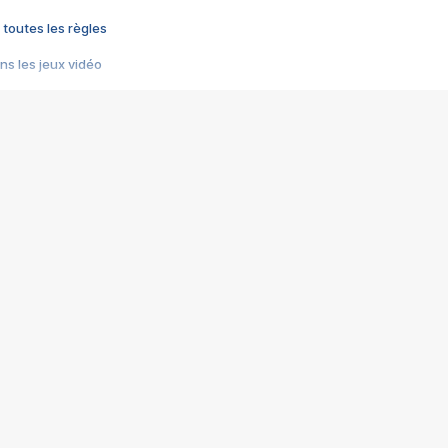
 toutes les règles
s les jeux vidéo
us choquant de Rockstar ? - Le scandale BULLY
e plus moche de Steam
du RÊVE tourne au CAUCHEMAR
pendant 8 heures
it… à tort
umiliés par un jeu vidéo
ire - Final Fantasy 8
ti un empire - Age of Empires
story DOFUS
tard, il crée l'un des pires jeux de tous les temps, MindsEye.