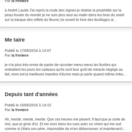
Par
la freniere
à André Laude J'ai repris la route des signes je réalise la prophétie sur la
peau trouée du monde je ne suis plus seul au matin dans les bras du soleil
sur la barque des reflets du fleuve j'ai ouvert le livre des feuillages ai
découvert un alphabet d'oiseaux...
Me taire
Publié le 17/06/2016 à 14:07
Par
la freniere
je n'ai plus très envie de parler de raconter menu menu les ficelles qui
emballent les jours les cadeaux qu'ils sont leur goût de miracle négligé au
fait, vivre est la meilleure manière d'écrire mais je parle quand même imbue
de pétillement grave aux...
Depuis tant d'années
Publié le 16/06/2016 à 14:15
Par
la freniere
Ah, merde, merde, merde. Que ces heures me pèsent. Il faut que je sorte de
moi, que je gicle d'ici. Et me voici dans les rues avec un chien qui me suit
comme si j'étais son père, impossible de m'en débarrasser, et maintenant il