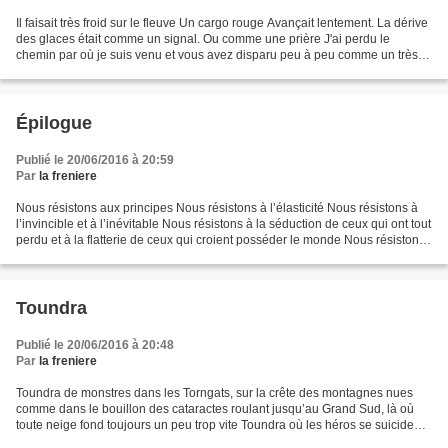
Il faisait très froid sur le fleuve Un cargo rouge Avançait lentement. La dérive
des glaces était comme un signal. Ou comme une prière J'ai perdu le
chemin par où je suis venu et vous avez disparu peu à peu comme un très
léger refrain qui lentement s'efface...
Épilogue
Publié le 20/06/2016 à 20:59
Par
la freniere
Nous résistons aux principes Nous résistons à l’élasticité Nous résistons à
l’invincible et à l’inévitable Nous résistons à la séduction de ceux qui ont tout
perdu et à la flatterie de ceux qui croient posséder le monde Nous résistons
à l’idée d’un emploi...
Toundra
Publié le 20/06/2016 à 20:48
Par
la freniere
Toundra de monstres dans les Torngats, sur la crête des montagnes nues
comme dans le bouillon des cataractes roulant jusqu’au Grand Sud, là où
toute neige fond toujours un peu trop vite Toundra où les héros se suicident,
appelés par un au-delà de troupeaux...