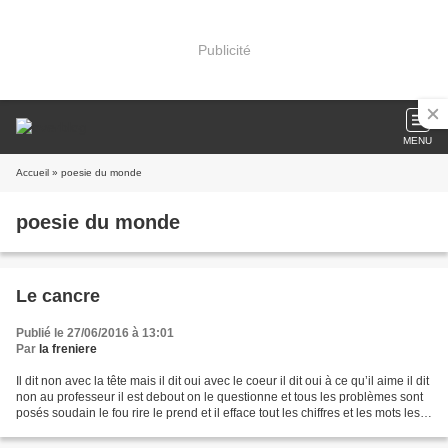
Publicité
MENU
Accueil
» poesie du monde
poesie du monde
Le cancre
Publié le 27/06/2016 à 13:01
Par
la freniere
Il dit non avec la tête mais il dit oui avec le coeur il dit oui à ce qu’il aime il dit
non au professeur il est debout on le questionne et tous les problèmes sont
posés soudain le fou rire le prend et il efface tout les chiffres et les mots les
dates...