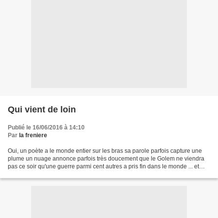
Qui vient de loin
Publié le 16/06/2016 à 14:10
Par
la freniere
Oui, un poète a le monde entier sur les bras sa parole parfois capture une
plume un nuage annonce parfois très doucement que le Golem ne viendra
pas ce soir qu'une guerre parmi cent autres a pris fin dans le monde ... et
parfois sur la partition des nuits...